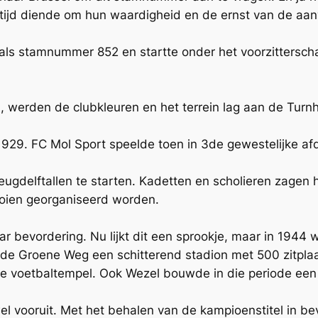
eftijd diende om hun waardigheid en de ernst van de aan
 als stamnummer 852 en startte onder het voorzittersch
, werden de clubkleuren en het terrein lag aan de Tur
1929. FC Mol Sport speelde toen in 3de gewestelijke afd
eugdelftallen te starten. Kadetten en scholieren zagen h
nooien georganiseerd worden.
 bevordering. Nu lijkt dit een sprookje, maar in 1944 wa
an de Groene Weg een schitterend stadion met 500 zitp
te voetbaltempel. Ook Wezel bouwde in die periode een 
l vooruit. Met het behalen van de kampioenstitel in be