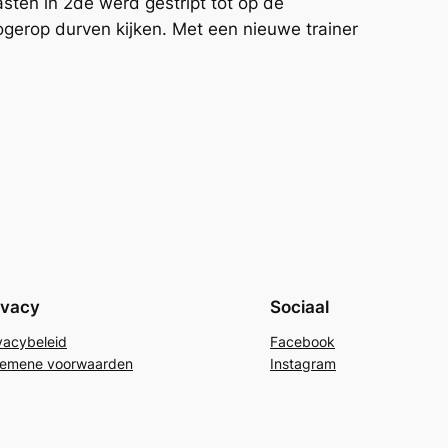
sten in 2de werd gestript tot op de
erop durven kijken. Met een nieuwe trainer
ivacy
Sociaal
vacybeleid
Facebook
gemene voorwaarden
Instagram