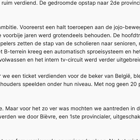
 ruim verdiend. De gedroomde opstap naar 2de provincial
mbitie. Vooreerst een halt toeroepen aan de jojo-bew
 voorbije jaren werd grotendeels behouden. De hoofdtra
lers zetten de stap van de scholieren naar senioren, n
t B-terrein kreeg een automatisch sproeisysteem en het 
olwassen en het intern tv-circuit werd verder uitgebrei
we een ticket verdienden voor de beker van België, ble
rkhouders speelden onder hun niveau. Met nog geen 20 
e. Maar voor het zo ver was mochten we aantreden in d
rden we door Bièvre, een 1ste provincialer, uitgeschak