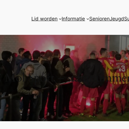
Lid worden
Informatie
Senioren
Jeugd
S
 Mol Sport – stamnummer