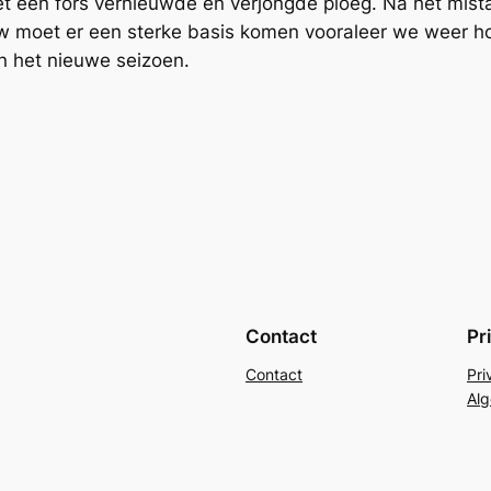
et een fors vernieuwde en verjongde ploeg. Na het mista
moet er een sterke basis komen vooraleer we weer hog
n het nieuwe seizoen.
Contact
Pr
Contact
Pri
Al