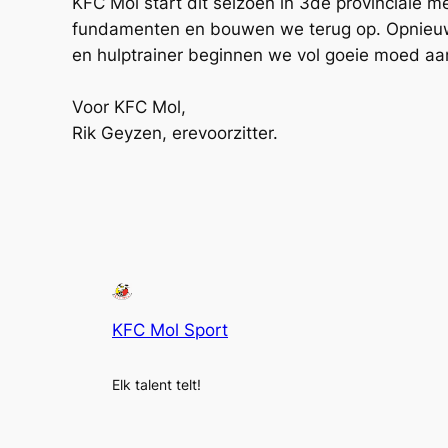
KFC Mol start dit seizoen in 3de provinciale m
fundamenten en bouwen we terug op. Opnieuw 
en hulptrainer beginnen we vol goeie moed aa
Voor KFC Mol,
Rik Geyzen, erevoorzitter.
KFC Mol Sport
Elk talent telt!