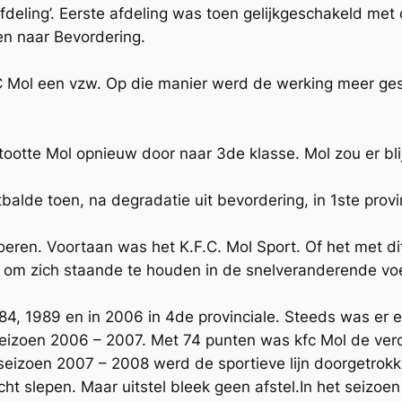
eling’. Eerste afdeling was toen gelijkgeschakeld met 
n naar Bevordering.
 FC Mol een vzw. Op die manier werd de werking meer ge
ootte Mol opnieuw door naar 3de klasse. Mol zou er blij
balde toen, na degradatie uit bevordering, in 1ste provi
oeren. Voortaan was het K.F.C. Mol Sport. Of het met di
k om zich staande te houden in de snelveranderende vo
84, 1989 en in 2006 in 4de provinciale. Steeds was e
t seizoen 2006 – 2007. Met 74 punten was kfc Mol de ve
 seizoen 2007 – 2008 werd de sportieve lijn doorgetrokk
ht slepen. Maar uitstel bleek geen afstel.In het seizo