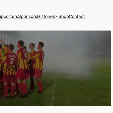
upporters
Sponsors
Historiek
Shop
Contact
 852