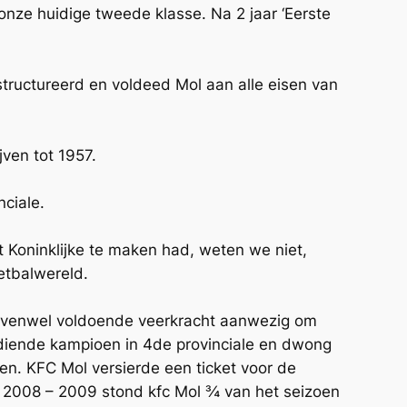
onze huidige tweede klasse. Na 2 jaar ‘Eerste
structureerd en voldeed Mol aan alle eisen van
ven tot 1957.
nciale.
t Koninklijke te maken had, weten we niet,
etbalwereld.
r evenwel voldoende veerkracht aanwezig om
rdiende kampioen in 4de provinciale en dwong
en. KFC Mol versierde een ticket voor de
en 2008 – 2009 stond kfc Mol ¾ van het seizoen